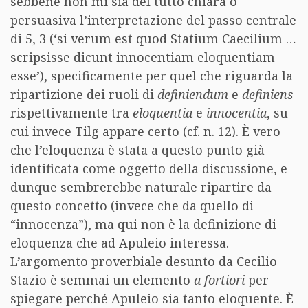
sebbene non mi sia del tutto chiara o
persuasiva l’interpretazione del passo centrale
di 5, 3 (‘si verum est quod Statium Caecilium …
scripsisse dicunt innocentiam eloquentiam
esse’), specificamente per quel che riguarda la
ripartizione dei ruoli di
definiendum
e
definiens
rispettivamente tra
eloquentia
e
innocentia
, su
cui invece Tilg appare certo (cf. n. 12). È vero
che l’eloquenza è stata a questo punto già
identificata come oggetto della discussione, e
dunque sembrerebbe naturale ripartire da
questo concetto (invece che da quello di
“innocenza”), ma qui non è la definizione di
eloquenza che ad Apuleio interessa.
L’argomento proverbiale desunto da Cecilio
Stazio è semmai un elemento
a fortiori
per
spiegare perché Apuleio sia tanto eloquente. È