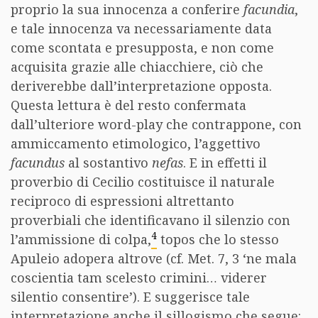
proprio la sua innocenza a conferire
facundia
,
e tale innocenza va necessariamente data
come scontata e presupposta, e non come
acquisita grazie alle chiacchiere, ciò che
deriverebbe dall’interpretazione opposta.
Questa lettura è del resto confermata
dall’ulteriore word-play che contrappone, con
ammiccamento etimologico, l’aggettivo
facundus
al sostantivo
nefas
. E in effetti il
proverbio di Cecilio costituisce il naturale
reciproco di espressioni altrettanto
proverbiali che identificavano il silenzio con
4
l’ammissione di colpa,
topos che lo stesso
Apuleio adopera altrove (cf. Met. 7, 3 ‘ne mala
coscientia tam scelesto crimini… viderer
silentio consentire’). E suggerisce tale
interpretazione anche il sillogismo che segue: