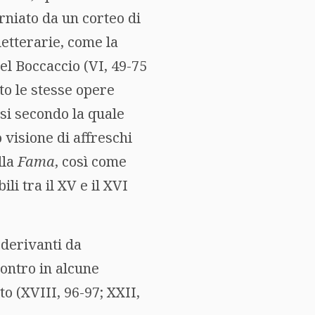
orniato da un corteo di
letterarie, come la
el Boccaccio (VI, 49-75
ato le stesse opere
esi secondo la quale
 visione di affreschi
lla
Fama
, così come
li tra il XV e il XVI
 derivanti da
contro in alcune
to (XVIII, 96-97; XXII,