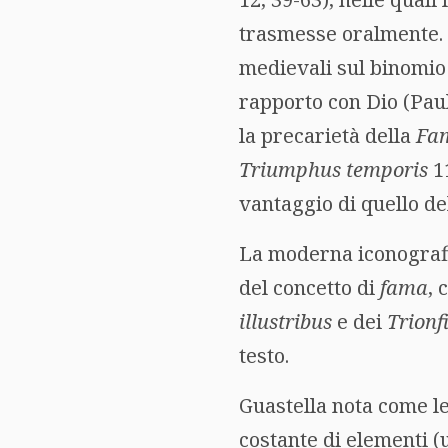
trasmesse oralmente. S
medievali sul binomio
rapporto con Dio (Paul
la precarietà della
Fa
Triumphus temporis
11
vantaggio di quello del
La moderna iconografi
del concetto di
fama
, 
illustribus
e dei
Trionf
testo.
Guastella nota come le
costante di elementi (