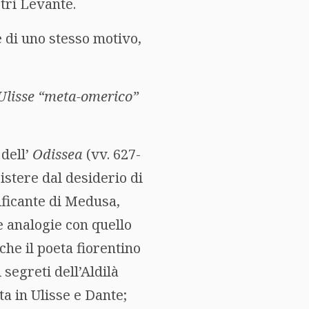
stri Levante.
e di uno stesso motivo,
 Ulisse “meta-omerico”
 dell’
Odissea
(vv. 627-
istere dal desiderio di
ificante di Medusa,
analogie con quello
he il poeta fiorentino
segreti dell’Aldilà
ta in Ulisse e Dante;