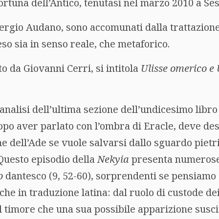
Fortuna dell’Antico, tenutasi nel marzo 2010 a Se
 Sergio Audano, sono accomunati dalla trattazion
eso sia in senso reale, che metaforico.
to da Giovanni Cerri, si intitola
Ulisse omerico e
analisi dell’ultima sezione dell’undicesimo libro
opo aver parlato con l’ombra di Eracle, deve des
e dell’Ade se vuole salvarsi dallo sguardo pietr
Questo episodio della
Nekyia
presenta numerose 
o
dantesco (9, 52-60), sorprendenti se pensiamo c
e in traduzione latina: dal ruolo di custode dei 
al timore che una sua possibile apparizione susci