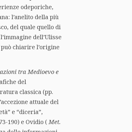
perienze odeporiche,
a: l’anelito della più
o, del quale quello di
 l’immagine dell’Ulisse
può chiarire l’origine
mazioni tra Medioevo e
afiche del
eratura classica (pp.
l’accezione attuale del
età” e “diceria”,
73-190) e Ovidio (
Met.
za delle informazioni