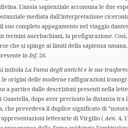
 divina. L’ansia sapienziale accomuna le due es
ostanziale mediata dall’interpretazione ciceronian
il suo completo appagamento nel viaggio dantesc
n termini auerbachiani, la prefigurazione. Così,
e che si spinge ai limiti della sapienza umana, 
presente in
Inf.
26.
i intitola
La Fama degli antichi e le sue trasfor
 le origini delle moderne raffigurazioni iconogr
ma
a partire dalle descrizioni presenti nella lett
i Guastella, dopo aver precisato la distanza tra 
, che prevedeva il duplice significato di “notori
ppresentazioni letterarie di Virgilio (
Aen.
4, 1
i la prosopopea della
Fama
evidenzia l’ambivalen