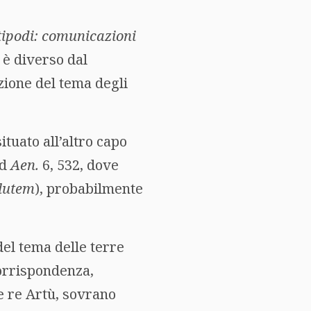
tipodi: comunicazioni
 è diverso dal
azione del tema degli
tuato all’altro capo
ad
Aen.
6, 532, dove
alutem
), probabilmente
del tema delle terre
 corrispondenza,
e re Artù, sovrano