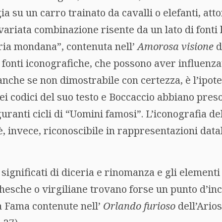
a su un carro trainato da cavalli o elefanti, att
variata combinazione risente da un lato di fonti 
oria mondana”, contenuta nell’
Amorosa visione
d
 di fonti iconografiche, che possono aver influenz
anche se non dimostrabile con certezza, è l’ipot
ei codici del suo testo e Boccaccio abbiano preso
guranti cicli di “Uomini famosi”. L’iconografia de
è, invece, riconoscibile in rappresentazioni databi
significati di diceria e rinomanza e gli elementi
hesche o virgiliane trovano forse un punto d’in
a Fama contenute nell’
Orlando furioso
dell’Arios