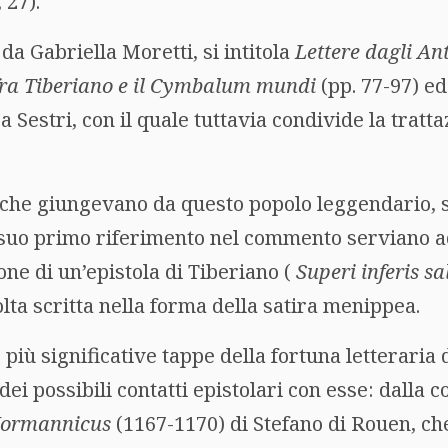
 27).
 da Gabriella Moretti, si intitola
Lettere dagli An
 fra Tiberiano e il Cymbalum mundi
(pp. 77-97) ed
 Sestri, con il quale tuttavia condivide la tratt
e che giungevano da questo popolo leggendario, si
 suo primo riferimento nel commento serviano 
ione di un’epistola di Tiberiano (
Superi inferis s
lta scritta nella forma della satira menippea.
 più significative tappe della fortuna letteraria 
 dei possibili contatti epistolari con esse: dalla
Normannicus
(1167-1170) di Stefano di Rouen, ch