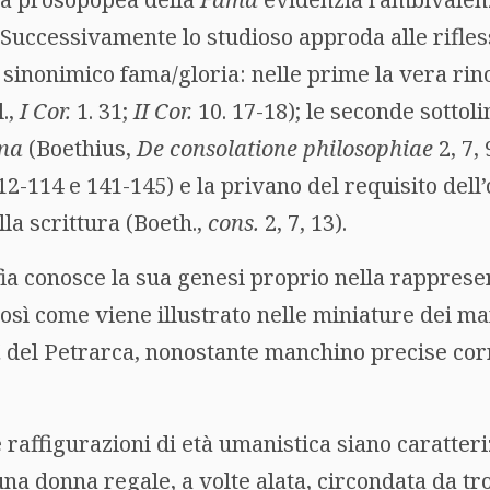
uccessivamente lo studioso approda alle rifless
 sinonimico fama/gloria: nelle prime la vera ri
.,
I Cor.
1. 31;
II Cor.
10. 17-18); le seconde sottoli
ma
(Boethius,
De consolatione philosophiae
2, 7,
2-114 e 141-145) e la privano del requisito dell’
la scrittura (Boeth.,
cons.
2, 7, 13).
a conosce la sua genesi proprio nella rappres
così come viene illustrato nelle miniature dei ma
i
del Petrarca, nonostante manchino precise cor
 raffigurazioni di età umanistica siano caratter
una donna regale, a volte alata, circondata da t