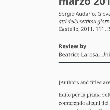
marzo 201
Sergio Audano
,
Giov
atti della settima gior
Castello, 2011. 111.
Review by
Beatrice Larosa
, Un
[Authors and titles are
Edito per la prima vol
comprende alcuni dei c