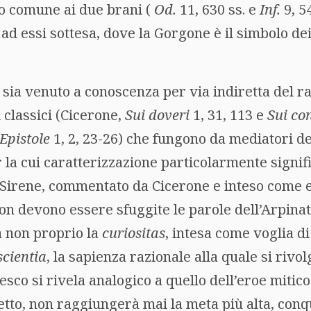
eo comune ai due brani (
Od.
11, 630 ss. e
Inf.
9, 54
ad essi sottesa, dove la Gorgone è il simbolo dei 
sia venuto a conoscenza per via indiretta del ra
 classici (Cicerone,
Sui doveri
1, 31, 113 e
Sui con
Epistole
1, 2, 23-26) che fungono da mediatori d
 la cui caratterizzazione particolarmente signifi
le Sirene, commentato da Cicerone e inteso come
on devono essere sfuggite le parole dell’Arpinat
a non proprio la
curiositas
, intesa come voglia di
scientia
, la sapienza razionale alla quale si rivol
esco si rivela analogico a quello dell’eroe mitico
letto, non raggiungerà mai la meta più alta, conqu