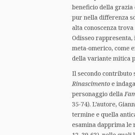
beneficio della grazia
pur nella differenza s
alta conoscenza trova 
Odisseo rappresenta, i
meta-omerico, come ero
della variante mitica 
Il secondo contributo s
Rinascimento
e indaga
personaggio della
Fa
35-74). L’autore, Giann
termine e quella antica
esamina dapprima le ra
12, 39-63), nelle qual