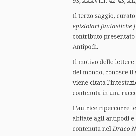
93; XXXVIII, 42-43; XL,
Il terzo saggio, curato
epistolari fantastiche
contributo presentato a
Antipodi.
Il motivo delle letter
del mondo, conosce il
viene citata l’intestaz
contenuta in una racco
L’autrice ripercorre le
abitate agli antipodi e
contenuta nel
Draco 