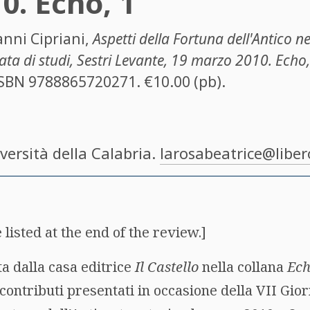
0. Echo, 1
anni Cipriani
,
Aspetti della Fortuna dell'Antico n
nata di studi, Sestri Levante, 19 marzo 2010. Echo,
 ISBN
9788865720271
. €10.00 (pb).
iversità della Calabria.
larosabeatrice@libero
 listed at the end of the review.]
ta dalla casa editrice
Il Castello
nella collana
Ec
ontributi presentati in occasione della VII Gior