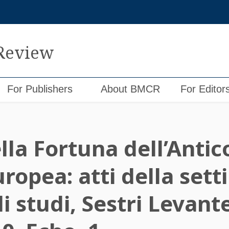
 Review
For Publishers
About BMCR
For Editor
lla Fortuna dell’Antic
ropea: atti della set
i studi, Sestri Levante