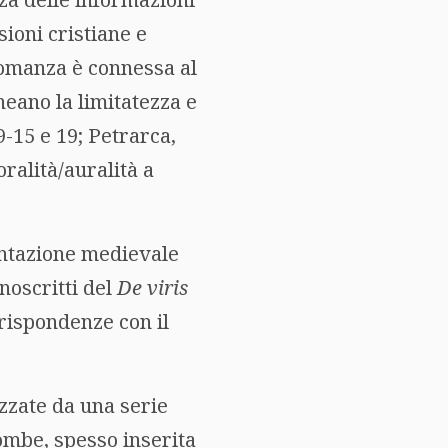
ioni cristiane e
nomanza è connessa al
neano la limitatezza e
 9-15 e 19; Petrarca,
oralità/auralità a
entazione medievale
noscritti del
De viris
rispondenze con il
izzate da una serie
rombe, spesso inserita