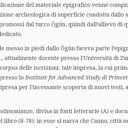
licazione del materiale epigrafico venne compiu
izione archeologica di superficie condotta dallo
 promossi dal turco Ögün, quindi dall’allievo di q
dedicato.
e messo in piedi dallo Ögün faceva parte l’epigr
 attualmente docente presso l’Università di Zur
corpus
delle iscrizioni: tale impresa, la cui pri
 presso lo
Institute for Advanced Study di Prince
ripresa per l’incessante scoperta di nuovi testi,
stimonianze, divisa in fonti letterarie (A) e docu
 libro (8-78): in esse si narra che Cauno, città n