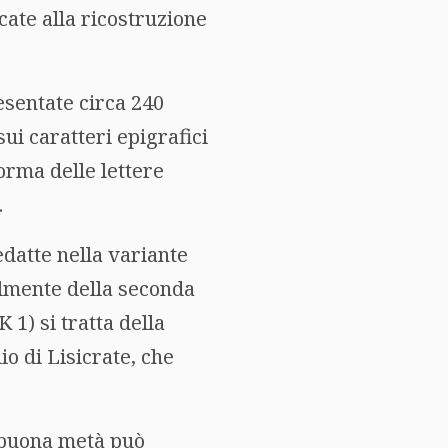
cate alla ricostruzione
esentate circa 240
sui caratteri epigrafici
forma delle lettere
.
edatte nella variante
ilmente della seconda
K 1) si tratta della
lio di Lisicrate, che
a buona metà può