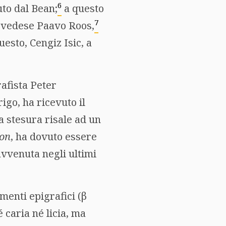
6
to dal Bean;
a questo
7
 svedese Paavo Roos,
uesto, Cengiz Isic, a
afista Peter
igo, ha ricevuto il
ma stesura risale ad un
ton
, ha dovuto essere
 avvenuta negli ultimi
menti epigrafici (
β
é caria né licia, ma