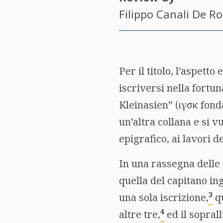
Filippo Canali De Ro
Per il titolo, l’aspetto
iscriversi nella fortu
Kleinasien” (
ιγσκ
fonda
un’altra collana e si v
epigrafico, ai lavori d
In una rassegna delle 
quella del capitano ing
3
una sola iscrizione,
qu
4
altre tre,
ed il sopral