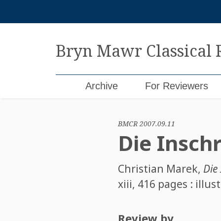
Skip
to
content
Bryn Mawr Classical
Archive
For Reviewers
BMCR 2007.09.11
Die Inschr
Christian Marek
,
Die
xiii, 416 pages : illu
Review by