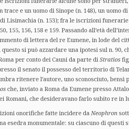
lle iscrizioni funerarie alcune sono per stranieri
n trace e un uomo di Sinope (n. 148), un uomo di 
di Lisimachia (n. 153); fra le iscrizioni funerarie
150, 155, 156, 158 e 159. Passando all’età dell’in
rammento di lettera del re Eumene, in lode del ci
i questo si può azzardare una ipotesi sul n. 90, c
 Roma per conto dei Cauni da parte di
Stratios
fig
presso il senato il possesso del territorio di Te
embra ritenere l’autore, uno sconosciuto, bensì 
ios
che, inviato a Roma da Eumene presso Attalo,
ei Romani, che desideravano farlo subito re in lu
rizioni onorifiche fatte incidere da
Neophron
sott
 una esedra monumentale: su ciascuno di questi 