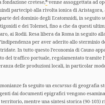
8
a fondazione cretese,
venne assoggettata ad op
ndi partecipò alla rivolta ionica di Aristagora,
parte del dominio degli Ecatomnidi, in seguito 
tigonidi e dei Tolemei, fino a che da questi ultimi 
ro, ai Rodii. Resa libera da Roma in seguito all
e l’indipendenza per aver aderito allo sterminio 
tridate. In tutto questo l’economia di Cauno ap
to del traffico portuale, regolamentato tramite l
ranza delle produzioni locali, in particolar modo
timonianze fa seguito un
excursus
di geografia st
genti dai documenti epigrafici vengono esaminat
l territorio, mentre una sintesi storica (90-103) 