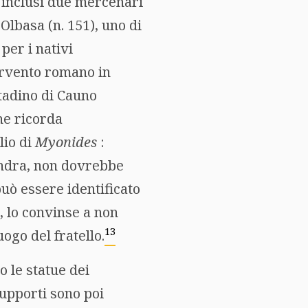
, inclusi due mercenari
Olbasa (n. 151), uno di
 per i nativi
tervento romano in
ttadino di Cauno
he ricorda
lio di
Myonides
:
landra, non dovrebbe
può essere identificato
 lo convinse a non
13
ogo del fratello.
o le statue dei
supporti sono poi