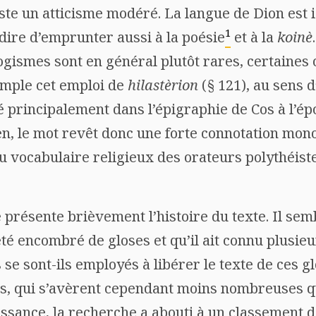
ste un atticisme modéré. La langue de Dion est i
1
rdire d’emprunter aussi à la poésie
et à la
koinè
ogismes sont en général plutôt rares, certaines
emple cet emploi de
hilastèrion
(§ 121), au sens d
sté principalement dans l’épigraphie de Cos à l’é
ien, le mot revêt donc une forte connotation mon
du vocabulaire religieux des orateurs polythéist
présente brièvement l’histoire du texte. Il semb
été encombré de gloses et qu’il ait connu plusieu
se sont-ils employés à libérer le texte de ces gl
es, qui s’avèrent cependant moins nombreuses qu’
issance, la recherche a abouti à un classement 