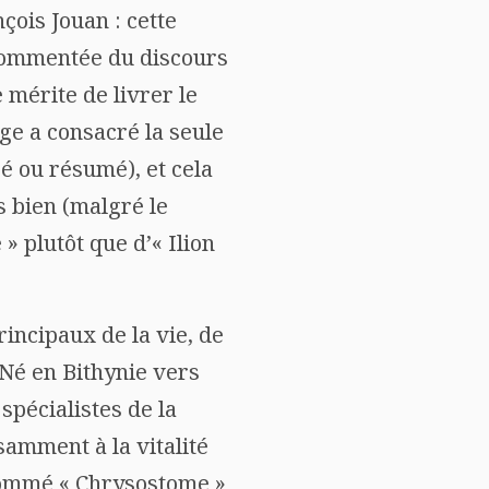
çois Jouan : cette
t commentée du discours
 mérite de livrer le
age a consacré la seule
gé ou résumé), et cela
s bien (malgré le
e » plutôt que d’« Ilion
rincipaux de la vie, de
 Né en Bithynie vers
spécialistes de la
samment à la vitalité
rnommé « Chrysostome »