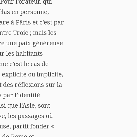
Pour l’orateur, qui
nélas en personne,
e à Pâris et c’est par
tre Troie ; mais les
lure une paix généreuse
ur les habitants
e c’est le cas de
explicite ou implicite,
t des réflexions sur la
 par l’identité
i que l’Asie, sont
ve, les passages où
use, partit fonder «
ge de Rome et