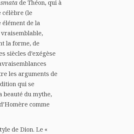
smata
de Théon, qui à
 célèbre (le
 élément de la
e vraisemblable,
nt la forme, de
es siècles d’exégèse
 invraisemblances
ntre les arguments de
dition qui se
la beauté du mythe,
tut d’Homère comme
yle de Dion. Le «