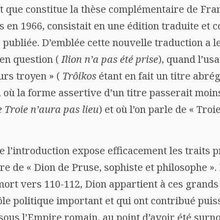
t que constitue la thèse complémentaire de Fran
s en 1966, consistait en une édition traduite e
é publiée. D’emblée cette nouvelle traduction a le
 en question (
Ilion n’a pas été prise
), quand l’us
urs troyen » (
Trôikos
étant en fait un titre abré
où la forme assertive d’un titre passerait moin
 Troie n’aura pas lieu
) et où l’on parle de « Troi
 l’introduction expose efficacement les traits p
ère de « Dion de Pruse, sophiste et philosophe ».
mort vers 110-112, Dion appartient à ces grands 
ôle politique important et qui ont contribué puis
 sous l’Empire romain, au point d’avoir été su