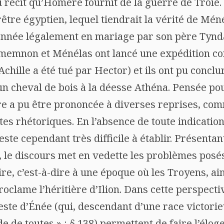
 récit qu’Homère fournit de la guerre de Troie. 
rêtre égyptien, lequel tiendrait la vérité de Mé
donnée légalement en mariage par son père Tyndar
amemnon et Ménélas ont lancé une expédition con
(Achille a été tué par Hector) et ils ont pu conc
r un cheval de bois à la déesse Athéna. Pensée po
e a pu être prononcée à diverses reprises, comm
es rhétoriques. En l’absence de toute indication 
ste cependant très difficile à établir. Présentan
, le discours met en vedette les problèmes posés
re, c’est-à-dire à une époque où les Troyens, ains
oclame l’héritière d’Ilion. Dans cette perspecti
geste d’Énée (qui, descendant d’une race victorie
de de toutes » : § 138) permettent de faire l’élo