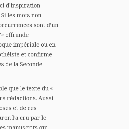
ci d’inspiration
. Si les mots non
 occurrences sont d’un
’« offrande
poque impériale ou en
othéiste et confirme
es de la Seconde
le que le texte du «
rs rédactions. Aussi
oses et de ces
on l’a cru par le
des manuscrits qui