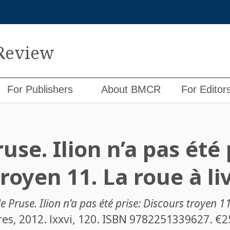
 Review
For Publishers
About BMCR
For Editor
use. Ilion n’a pas été 
royen 11. La roue à li
e Pruse. Ilion n’a pas été prise: Discours troyen 11
res, 2012. lxxvi, 120. ISBN
9782251339627
. €2