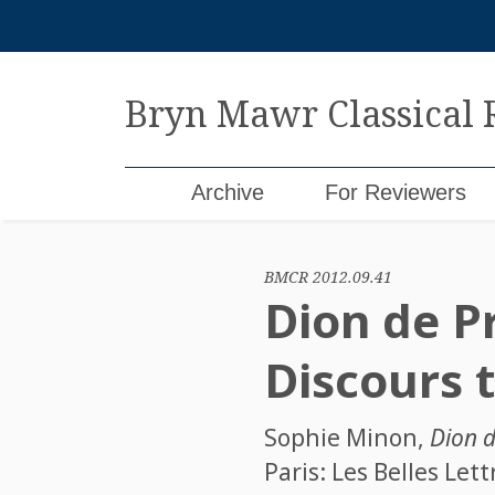
Skip
to
content
Bryn Mawr Classical
Archive
For Reviewers
BMCR 2012.09.41
Dion de Pr
Discours t
Sophie Minon
,
Dion d
Paris: Les Belles Lett