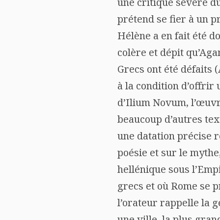
une critique sévère du
prétend se fier à un p
Hélène a en fait été 
colère et dépit qu’Ag
Grecs ont été défaits 
à la condition d’offri
d’Ilium Novum, l’œuvr
beaucoup d’autres text
une datation précise re
poésie et sur le mythe
hellénique sous l’Empi
grecs et où Rome se pr
l’orateur rappelle la 
une ville, la plus gran